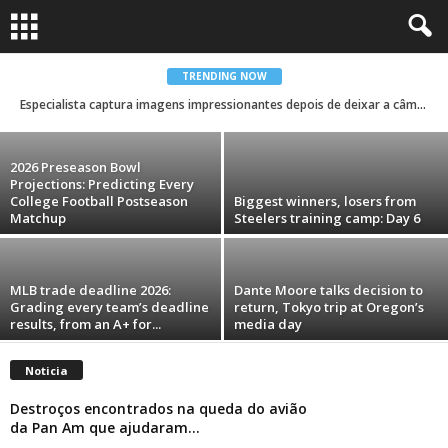
Trump’s name and face are showing up
everywhere during his second term. Take a
look.
TRENDING NOW
Especialista captura imagens impressionantes depois de deixar a câmera em uma caverna nos EUA por 10 anos: ‘Isso é além de incrível’
Rodrigo Ferreira Lima
-
August 6, 2026
2026 Preseason Bowl
Projections: Predicting Every
College Football Postseason
Biggest winners, losers from
Matchup
Steelers training camp: Day 6
MLB trade deadline 2026:
Dante Moore talks decision to
Grading every team’s deadline
return, Tokyo trip at Oregon’s
results, from an A+ for...
media day
Noticia
Destroços encontrados na queda do avião
da Pan Am que ajudaram...